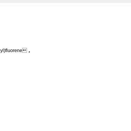
yl)fluorene，