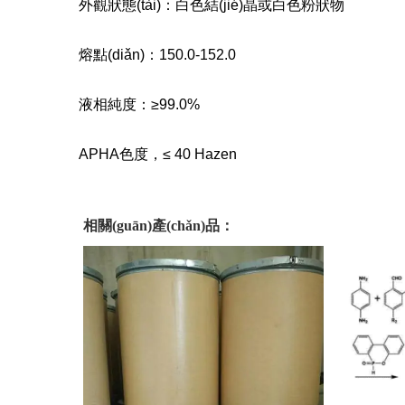
外觀狀態(tài)：白色結(jié)晶或白色粉狀物
熔點(diǎn)：150.0-152.0
液相純度：≥99.0%
APHA色度，≤ 40 Hazen
相關(guān)產(chǎn)品：