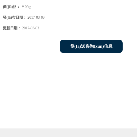
價(jià)格：
￥0/kg
發(fā)布日期：
2017-03-03
更新日期：
2017-03-03
發(fā)送咨詢(xún)信息