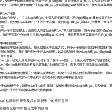
中，藥物分子修飾是優(yōu)化分子結(jié)構(gòu)、改善理化性質(zhì)和探索新
定性較好，被廣泛用于藥物分子結(jié)構(gòu)改造與構(gòu)效關系研究。
構(gòu)特點
心骨架，并在其結(jié)構(gòu)中引入兩個酚羥基。芴結(jié)構(gòu)具有
合，使雙酚芴基單體在分子設計中具備一定的結(jié)構(gòu)調(diào)控潛力，
背景
子骨架基礎上，通過引入特定結(jié)構(gòu)單元或官能團，對分子的空間構(gò
，有助于豐富化合物庫并拓展結(jié)構(gòu)多樣性。雙酚芴基單體因其獨特的結(ji
修飾中的應用方式
酚芴基單體多通過縮合、醚化或酯化等反應方式，與小分子藥物骨架或中間體進行連接。
位阻變化、剛性增強對分子行為的影響，以及新型衍生物的結(jié)構(gòu)構(gòu)建
)研究的意義
構(gòu)后，研究人員可系統(tǒng)分析分子在構(gòu)型、分子量及疏水性等方面的變化
構(gòu)優(yōu)化和理論分析提供實驗數(shù)據(jù)支持，而不局限于具體應用結(jié)果。
要點
雙酚芴基單體的使用需充分考慮其反應條件、純化方式及與其他官能團的相容性。同時，其
，通常需要通過系統(tǒng)實驗來評估其在不同修飾策略中的適用性。
飾研究中，體現(xiàn)了功能性單體在制藥化學領域的結(jié)構(gòu)探索價值。通
，為新型分子設計和制藥基礎研究提供參考。
喹啉的粘度特性研究及其在流變學中的應用意義
生物在光敏中間體合成中的應用