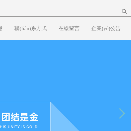
譽
聯(lián)系方式
在線留言
企業(yè)公告