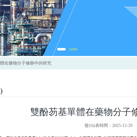
體在藥物分子修飾中的研究
)
雙酚芴基單體在藥物分子
發(fā)表時間：2025-12-29