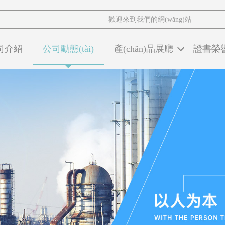
歡迎來到我們的網(wǎng)站
司介紹
公司動態(tài)
產(chǎn)品展廳
證書榮