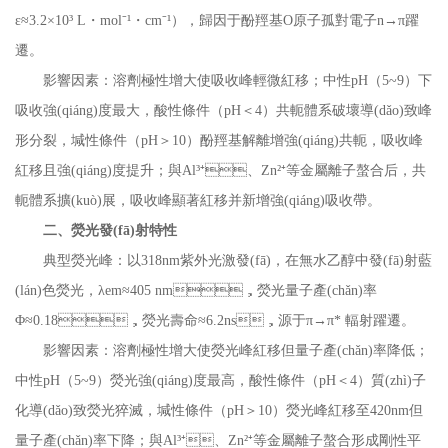
ε≈
3.2
×
10
³
L
・
mol
⁻¹・
cm
⁻¹），歸因于酚羥基
O
原子孤對電子
n
→π躍
遷。
影響因素：溶劑極性增大使吸收峰輕微紅移；中性
pH
（
5~9
）下
吸收強(qiáng)度最大，酸性條件（
pH
＜
4
）共軛體系破壞導(dǎo)致峰
形分裂，堿性條件（
pH
＞
10
）酚羥基解離增強(qiáng)共軛，吸收峰
紅移且強(qiáng)度提升；與
Al
³⁺、
Zn
²⁺等金屬離子螯合后，共
軛體系擴(kuò)展，吸收峰顯著紅移并新增強(qiáng)吸收帶。
二、熒光發(fā)射特性
典型熒光峰：以
318nm
紫外光激發(fā)，在無水乙醇中發(fā)射藍
(lán)色熒光，λ
em
≈
405 nm
，熒光量子產(chǎn)率
Φ≈
0.18
，熒光壽命≈
6.2ns
，源于π→π
*
輻射躍遷。
影響因素：溶劑極性增大使熒光峰紅移但量子產(chǎn)率降低；
中性
pH
（
5~9
）熒光強(qiáng)度最高，酸性條件（
pH
＜
4
）質(zhì)子
化導(dǎo)致熒光猝滅，堿性條件（
pH
＞
10
）熒光峰紅移至
420nm
但
量子產(chǎn)率下降；與
Al
³⁺、
Zn
²⁺等金屬離子螯合形成剛性平