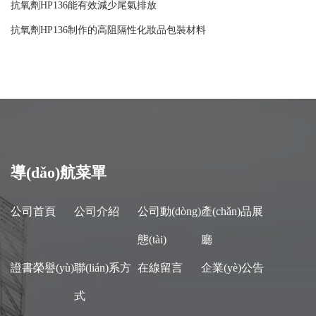
抗氧劑HP136能有效減少尾氣排放
抗氧劑HP136制作的高阻隔性化妝品包裝材料
導(dǎo)航菜單
公司首頁
公司介紹
公司動(dòng)
產(chǎn)品展
態(tài)
廳
證書榮譽(yù)
聯(lián)系方
在線留言
企業(yè)公告
式