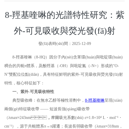
8-羥基喹啉的光譜特性研究：紫
外-可見吸收與熒光發(fā)射
發(fā)表時(shí)間：2025-12-09
8-
羥基喹啉（
8-HQ
）因分子內(nèi)含苯環(huán)與吡啶環(huán)
稠合的共軛π體系，及酚羥基（
-OH
）與吡啶氮（
-N=
）形成的“
O-
N
”雙配位位點(diǎn)，具有特征鮮明的紫外
-
可見吸收與熒光發(fā)射
特性，核心特征如下：
一、紫外
-
可見吸收特性
典型吸收峰：在無水乙醇等極性溶劑中，
8-
羥基喹啉
呈現(xiàn)
兩個(gè)特征吸收帶
—— 短波長強(qiáng)吸收帶
（λ
max
≈
243nm
，摩爾吸光系數(shù) ε≈
1.8
×
10
⁴
L
・
mol
⁻¹・
cm
⁻¹），源于共軛體系π→π躍遷；長波長弱吸收帶（λ
max
≈
318nm
，