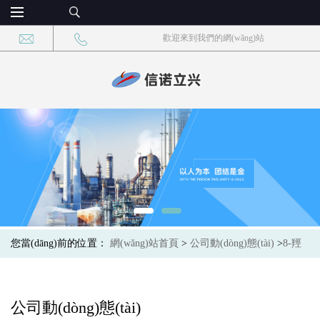
歡迎來到我們的網(wǎng)站
您當(dāng)前的位置：
網(wǎng)站首頁
>
公司動(dòng)態(tài)
>
8-羥
基喹啉的光譜特性研究：紫外-可見吸收與熒光發(fā)射
公司動(dòng)態(tài)